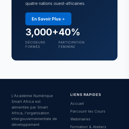
quatre nations ouest-africaines.
En Savoir Plus
3,000+
40%
DÉCIDEURS
PARTICIPATION
FORMÉS
FÉMININE
LIENS RAPIDES
L'Académie Numérique
Smart Africa est
Accueil
alimentée par Smart
Parcourir les Cours
Africa, l'organisation
intergouvernementale de
Webinaires
développement
Formation & Ateliers