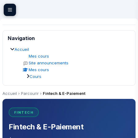
Passer au contenu principal
Blocs
Passer Navigation
Navigation
Accueil
Mes cours
Site announcements
Mes cours
Cours
Accueil
›
Parcourir
›
Fintech & E-Paiement
FINTECH
Fintech & E-Paiement