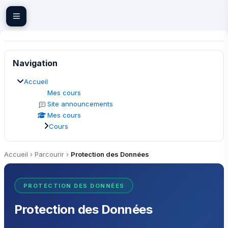
Passer au contenu principal
Blocs
Passer Navigation
Navigation
Accueil
Mes cours
Site announcements
Mes cours
Cours
Accueil
›
Parcourir
›
Protection des Données
PROTECTION DES DONNÉES
Protection des Données