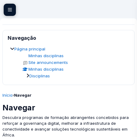
Ir para o conteúdo principal
Blocos
Ignorar Navegação
Navegação
Página principal
Minhas disciplinas
Site announcements
Minhas disciplinas
Disciplinas
Início
›
Navegar
Navegar
Descubra programas de formação abrangentes concebidos para
reforçar a governança digital, melhorar a infraestrutura de
conectividade e avançar soluções tecnológicas sustentáveis em
África.