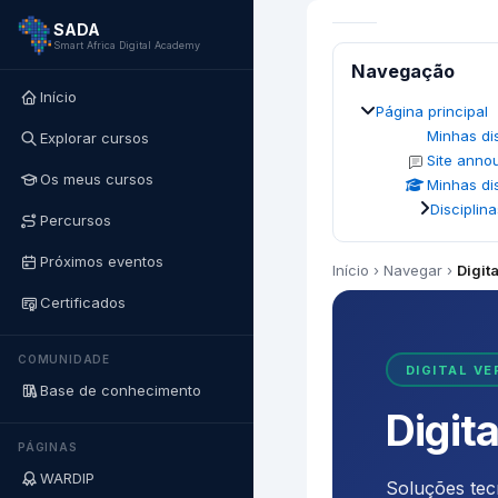
Ir para o conteúdo principal
SADA
Smart Africa Digital Academy
Blocos
Ignorar Navegação
Navegação
Início
Página principal
Minhas di
Explorar cursos
Site ann
Os meus cursos
Minhas di
Disciplina
Percursos
Próximos eventos
Início
›
Navegar
›
Digit
Certificados
COMUNIDADE
DIGITAL VE
Base de conhecimento
Digit
PÁGINAS
WARDIP
Soluções tec