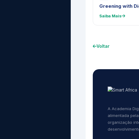
Greening with Di
Saiba Mais
Voltar
A Academia Digi
alimentada pela
organização in
desenvolvimento 