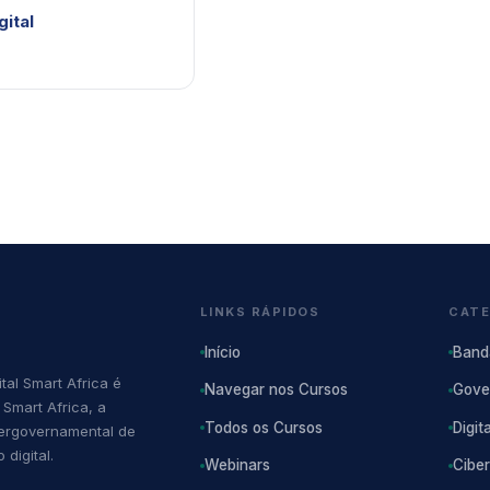
gital
LINKS RÁPIDOS
CATE
Início
Band
tal Smart Africa é
Navegar nos Cursos
Gove
 Smart Africa, a
Todos os Cursos
Digit
tergovernamental de
digital.
Webinars
Cibe