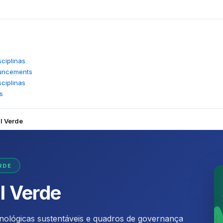
sciplinas
ouncements
sciplinas
s
al Verde
RDE
al Verde
nológicas sustentáveis e quadros de governança