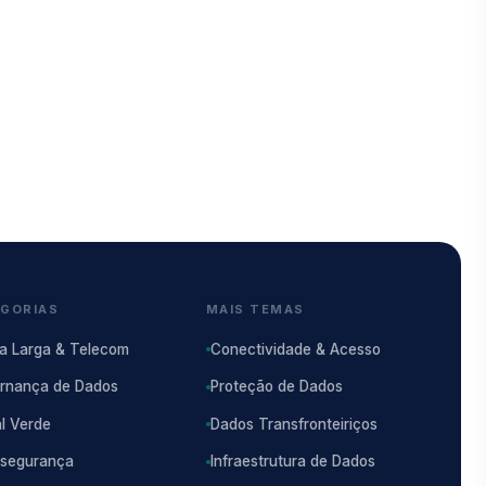
GORIAS
MAIS TEMAS
a Larga & Telecom
Conectividade & Acesso
rnança de Dados
Proteção de Dados
al Verde
Dados Transfronteiriços
rsegurança
Infraestrutura de Dados