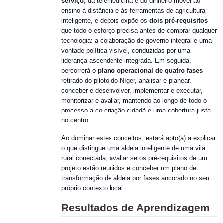
serviço
, da telemedicina e do dinheiro móvel ao
ensino à distância e às ferramentas de agricultura
inteligente, e depois expõe os
dois pré-requisitos
que todo o esforço precisa antes de comprar qualquer
tecnologia: a colaboração de governo integral e uma
vontade política visível, conduzidas por uma
liderança ascendente integrada. Em seguida,
percorrerá o
plano operacional de quatro fases
retirado do piloto do Níger, analisar e planear,
conceber e desenvolver, implementar e executar,
monitorizar e avaliar, mantendo ao longo de todo o
processo a co-criação cidadã e uma cobertura justa
no centro.
Ao dominar estes conceitos, estará apto(a) a explicar
o que distingue uma aldeia inteligente de uma vila
rural conectada, avaliar se os pré-requisitos de um
projeto estão reunidos e conceber um plano de
transformação de aldeia por fases ancorado no seu
próprio contexto local.
Resultados de Aprendizagem