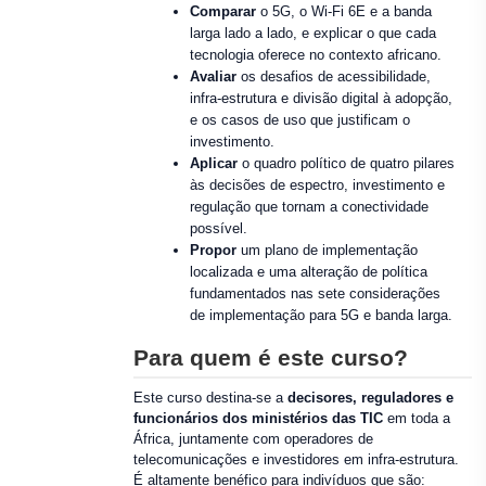
Comparar
o 5G, o Wi-Fi 6E e a banda
larga lado a lado, e explicar o que cada
tecnologia oferece no contexto africano.
Avaliar
os desafios de acessibilidade,
infra-estrutura e divisão digital à adopção,
e os casos de uso que justificam o
investimento.
Aplicar
o quadro político de quatro pilares
às decisões de espectro, investimento e
regulação que tornam a conectividade
possível.
Propor
um plano de implementação
localizada e uma alteração de política
fundamentados nas sete considerações
de implementação para 5G e banda larga.
Para quem é este curso?
Este curso destina-se a
decisores, reguladores e
funcionários dos ministérios das TIC
em toda a
África, juntamente com operadores de
telecomunicações e investidores em infra-estrutura.
É altamente benéfico para indivíduos que são: