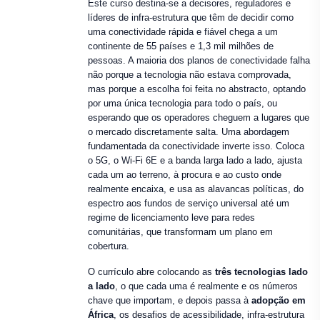
Este curso destina-se a decisores, reguladores e
líderes de infra-estrutura que têm de decidir como
uma conectividade rápida e fiável chega a um
continente de 55 países e 1,3 mil milhões de
pessoas. A maioria dos planos de conectividade falha
não porque a tecnologia não estava comprovada,
mas porque a escolha foi feita no abstracto, optando
por uma única tecnologia para todo o país, ou
esperando que os operadores cheguem a lugares que
o mercado discretamente salta. Uma abordagem
fundamentada da conectividade inverte isso. Coloca
o 5G, o Wi-Fi 6E e a banda larga lado a lado, ajusta
cada um ao terreno, à procura e ao custo onde
realmente encaixa, e usa as alavancas políticas, do
espectro aos fundos de serviço universal até um
regime de licenciamento leve para redes
comunitárias, que transformam um plano em
cobertura.
O currículo abre colocando as
três tecnologias lado
a lado
, o que cada uma é realmente e os números
chave que importam, e depois passa à
adopção em
África
, os desafios de acessibilidade, infra-estrutura