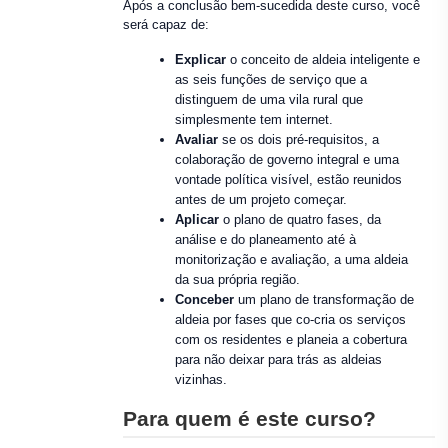
Após a conclusão bem-sucedida deste curso, você
será capaz de:
Explicar
o conceito de aldeia inteligente e
as seis funções de serviço que a
distinguem de uma vila rural que
simplesmente tem internet.
Avaliar
se os dois pré-requisitos, a
colaboração de governo integral e uma
vontade política visível, estão reunidos
antes de um projeto começar.
Aplicar
o plano de quatro fases, da
análise e do planeamento até à
monitorização e avaliação, a uma aldeia
da sua própria região.
Conceber
um plano de transformação de
aldeia por fases que co-cria os serviços
com os residentes e planeia a cobertura
para não deixar para trás as aldeias
vizinhas.
Para quem é este curso?