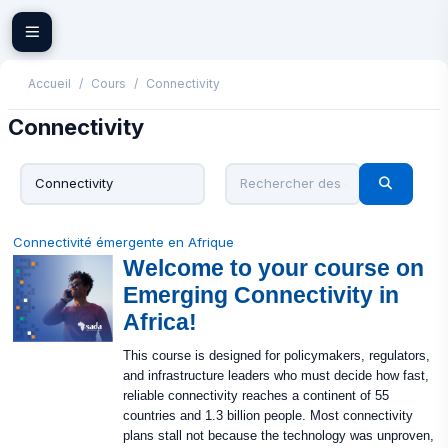
Passer au contenu principal
Accueil
Cours
Connectivity
Connectivity
Rechercher de
Catégories de cours
Recherch
Connectivité émergente en Afrique
Welcome to your course on
Emerging Connectivity in
Africa!
This course is designed for policymakers, regulators,
and infrastructure leaders who must decide how fast,
reliable connectivity reaches a continent of 55
countries and 1.3 billion people. Most connectivity
plans stall not because the technology was unproven,