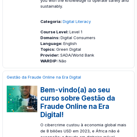
you with the knowledge to operate safely and
sustainably.
Categoria:
Digital Literacy
Course Level
:
Level 1
Domains
:
Digital Consumers
Language
:
English
Topics
:
Green Digital
Provider
:
SADA/World Bank
WARDIP
:
Não
Gestão da Fraude Online na Era Digital
Bem-vindo(a) ao seu
curso sobre Gestão da
Fraude Online na Era
Digital!
O cibercrime custou à economia global mais
de 8 biliões USD em 2023, e África não é
excepção: a fraude em dinheiro móvel,