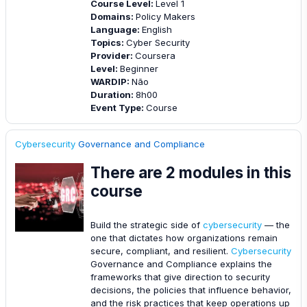
Course Level
:
Level 1
Domains
:
Policy Makers
Language
:
English
Topics
:
Cyber Security
Provider
:
Coursera
Level
:
Beginner
WARDIP
:
Não
Duration
:
8h00
Event Type
:
Course
Cybersecurity
Governance and Compliance
There are 2 modules in this
course
Build the strategic side of
cybersecurity
— the
one that dictates how organizations remain
secure, compliant, and resilient.
Cybersecurity
Governance and Compliance explains the
frameworks that give direction to security
decisions, the policies that influence behavior,
and the risk practices that keep operations up