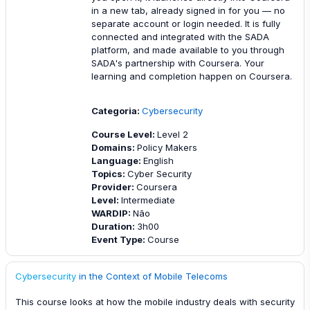
in a new tab, already signed in for you — no
separate account or login needed. It is fully
connected and integrated with the SADA
platform, and made available to you through
SADA's partnership with Coursera. Your
learning and completion happen on Coursera.
Categoria:
Cybersecurity
Course Level
:
Level 2
Domains
:
Policy Makers
Language
:
English
Topics
:
Cyber Security
Provider
:
Coursera
Level
:
Intermediate
WARDIP
:
Não
Duration
:
3h00
Event Type
:
Course
Cybersecurity
in the Context of Mobile Telecoms
This course looks at how the mobile industry deals with security