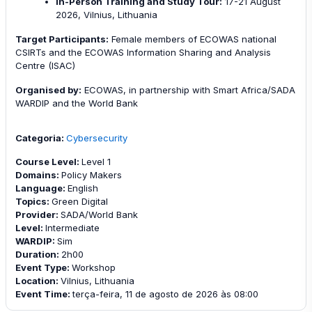
In-Person Training and Study Tour:
17-21 August
2026, Vilnius, Lithuania
Target Participants:
Female members of ECOWAS national
CSIRTs and the ECOWAS Information Sharing and Analysis
Centre (ISAC)
Organised by:
ECOWAS, in partnership with Smart Africa/SADA
WARDIP and the World Bank
Categoria:
Cybersecurity
Course Level
:
Level 1
Domains
:
Policy Makers
Language
:
English
Topics
:
Green Digital
Provider
:
SADA/World Bank
Level
:
Intermediate
WARDIP
:
Sim
Duration
:
2h00
Event Type
:
Workshop
Location
:
Vilnius, Lithuania
Event Time
:
terça-feira, 11 de agosto de 2026 às 08:00