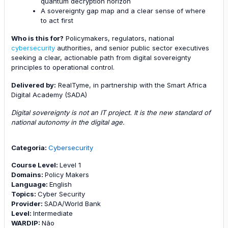
quantum decryption horizon
A sovereignty gap map and a clear sense of where
to act first
Who is this for?
Policymakers, regulators, national
cybersecurity
authorities, and senior public sector executives
seeking a clear, actionable path from digital sovereignty
principles to operational control.
Delivered by:
RealTyme, in partnership with the Smart Africa
Digital Academy (SADA)
Digital sovereignty is not an IT project. It is the new standard of
national autonomy in the digital age.
Categoria:
Cybersecurity
Course Level
:
Level 1
Domains
:
Policy Makers
Language
:
English
Topics
:
Cyber Security
Provider
:
SADA/World Bank
Level
:
Intermediate
WARDIP
:
Não