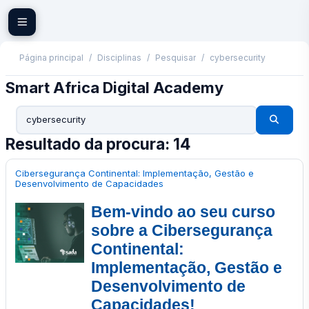
Ir para o conteúdo principal
Página principal
Disciplinas
Pesquisar
cybersecurity
Smart Africa Digital Academy
Pesquisar di
Pesquis
Resultado da procura: 14
Cibersegurança Continental: Implementação, Gestão e
Desenvolvimento de Capacidades
Bem-vindo ao seu curso
sobre a Cibersegurança
Continental:
Implementação, Gestão e
Desenvolvimento de
Capacidades!